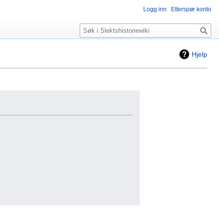
Logg inn
Etterspør konto
Søk
Hjelp