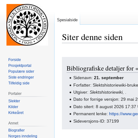
Spesialside
Siter denne siden
Forside
Hopp
Hopp
Prosjektportal
Bibliografiske detaljer for 
til
til
Populære sider
navigering
søk
Siste endringer
Sidenavn:
21. september
Tilfeldig side
Forfatter: Slektshistoriewiki-bruk
Utgiver:
Slektshistoriewiki,
.
Portaler
Dato for forrige versjon: 29 mai
Slekter
Dato sitert: 8 august 2026 17:3
Kilder
Kirkeåret
Permanent lenke:
https://www.ge
Sideversjons-ID: 37199
Annet
Biografier
Norges inndeling