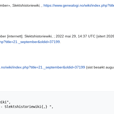
tember»,
Slektshistoriewiki, ,
https://www.genealogi.no/wiki/index.php?t
er [internett]. Slektshistoriewiki, ; 2022 mai 29, 14:37 UTC [sitert 2026 
.php?title=21._september&oldid=37199
.
i.no/wiki/index.php?title=21._september&oldid=37199
(sist besøkt augu