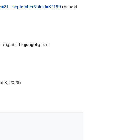
itle=21._september&oldid=37199
(besøkt
aug. 8]. Tilgjengelig fra:
st 8, 2026).