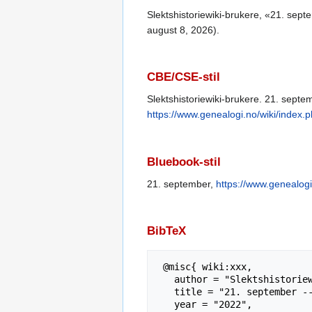
Slektshistoriewiki-brukere, «21. sep
august 8, 2026).
CBE/CSE-stil
Slektshistoriewiki-brukere. 21. septemb
https://www.genealogi.no/wiki/index
Bluebook-stil
21. september,
https://www.genealog
BibTeX
 @misc{ wiki:xxx,

   author = "Slektshistoriewiki",

   title = "21. september --- Slektshistoriewiki{,} ",

   year = "2022",
