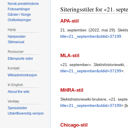
Norsk prestehistorie
Siteringsstiler for «21. sep
Fotosamlinger
Gårder i Norge
Ordforklaringer
APA-stil
21. september. (2022, mai 29).
Slekts
Hjelp
title=21._september&oldid=37199
.
Hjelpesider
Stilmanual
Ressurser
MLA-stil
Etterspurte sider
«21. september».
Slektshistoriewiki,
Kontakt
title=21._september&oldid=37199
>.
Wikiadministrasjon
In English
MHRA-stil
About the wiki
Slektshistoriewiki-brukere, «21. sep
Verktøy
title=21._september&oldid=37199
> [
Spesialsider
Utskriftsvennlig versjon
Chicago-stil