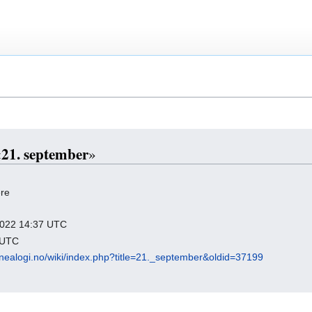
21. september
«
»
ere
 2022 14:37 UTC
7 UTC
nealogi.no/wiki/index.php?title=21._september&oldid=37199