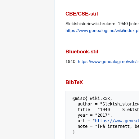
CBE/CSE-stil
Slektshistoriewiki-brukere. 1940 [inter
https://www.genealogi.no/wiki/index.
Bluebook-stil
1940,
https://www.genealogi.no/wiki
BibTeX
 @misc{ wiki:xxx,

   author = "Slektshistoriewiki",

   title = "1940 --- Slektshistoriewiki{,} ",

   year = "2017",

   url = "
https://www.genea
   note = "[På internett; besøkt 7-august-2026]"
