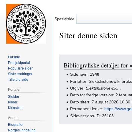
Spesialside
Siter denne siden
Forside
Hopp
Hopp
Prosjektportal
Bibliografiske detaljer for 
til
til
Populære sider
navigering
søk
Siste endringer
Sidenavn:
1940
Tilfeldig side
Forfatter: Slektshistoriewiki-bruk
Utgiver:
Slektshistoriewiki,
.
Portaler
Dato for forrige versjon: 2 febr
Slekter
Dato sitert: 7 august 2026 10:3
Kilder
Kirkeåret
Permanent lenke:
https://www.ge
Sideversjons-ID: 26103
Annet
Biografier
Norges inndeling