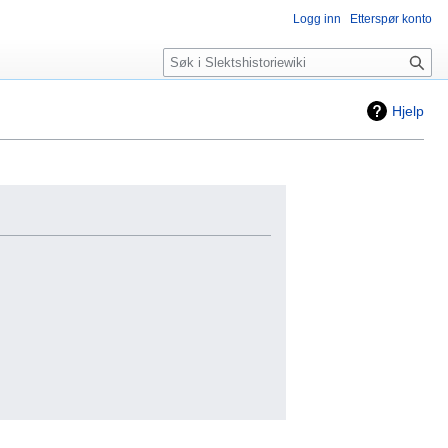
Logg inn
Etterspør konto
Søk
Hjelp