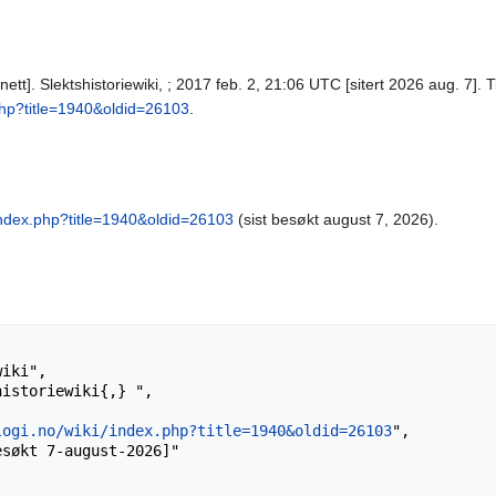
nett]. Slektshistoriewiki, ; 2017 feb. 2, 21:06 UTC [sitert 2026 aug. 7]. Ti
php?title=1940&oldid=26103
.
/index.php?title=1940&oldid=26103
(sist besøkt august 7, 2026).
logi.no/wiki/index.php?title=1940&oldid=26103
",
