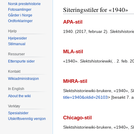
Norsk prestehistorie
Siteringsstiler for «1940»
Fotosamlinger
Gårder i Norge
Ordforklaringer
APA-stil
1940. (2017, februar 2).
Slektshistori
Hjelp
Hjelpesider
Stilmanual
MLA-stil
Ressurser
«1940».
Slektshistoriewiki,
. 2. feb. 
Etterspurte sider
Kontakt
Wikiadministrasjon
MHRA-stil
In English
Slektshistoriewiki-brukere, «1940»,
Sl
About the wiki
title=1940&oldid=26103
> [besøkt 7. 
Verktøy
Spesialsider
Chicago-stil
Utskriftsvennlig versjon
Slektshistoriewiki-brukere, «1940»,
Sl