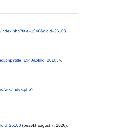
ki/index.php?title=1940&oldid=26103
.
ndex.php?title=1940&oldid=26103
>.
no/wiki/index.php?
oldid=26103
(besøkt august 7, 2026).