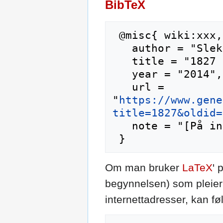
BibTeX
 @misc{ wiki:xxx,

   author = "Slektshistoriewiki",

   title = "1827 --- Slektshistoriewiki{,} ",

   year = "2014",

   url = 
"
https://www.gene
title=1827&oldid=
   note = "[På internett; besøkt 7-august-2026]"

Om man bruker
LaTeX
' 
begynnelsen) som pleier 
internettadresser, kan f