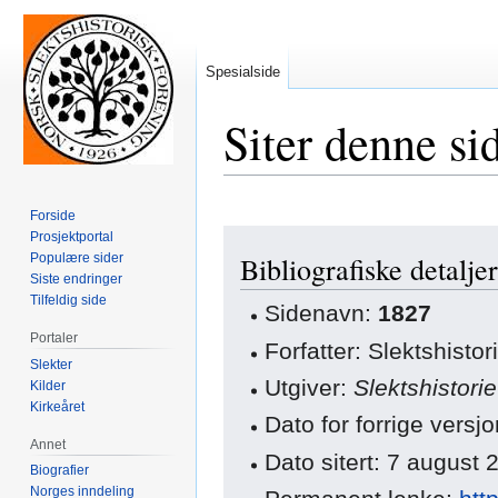
Spesialside
Siter denne si
Forside
Hopp
Hopp
Prosjektportal
Populære sider
Bibliografiske detaljer
til
til
Siste endringer
navigering
søk
Tilfeldig side
Sidenavn:
1827
Portaler
Forfatter: Slektshisto
Slekter
Utgiver:
Slektshistori
Kilder
Kirkeåret
Dato for forrige vers
Annet
Dato sitert: 7 august
Biografier
Norges inndeling