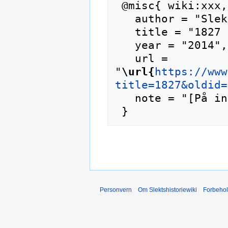
 @misc{ wiki:xxx,

   author = "Slektshistoriewiki",

   title = "1827 --- Slektshistoriewiki{,} ",

   year = "2014",

   url = 
"
\url{
https://www
title=1827&oldid=
   note = "[På internett; besøkt 7-august-2026]"

Personvern
Om Slektshistoriewiki
Forbeho