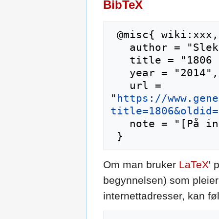
BibTeX
 @misc{ wiki:xxx,

   author = "Slektshistoriewiki",

   title = "1806 --- Slektshistoriewiki{,} ",

   year = "2014",

   url = 
"
https://www.gene
title=1806&oldid=
   note = "[På internett; besøkt 8-august-2026]"

Om man bruker
LaTeX
' 
begynnelsen) som pleier 
internettadresser, kan f