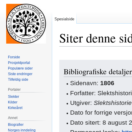
Spesialside
Siter denne si
Forside
Hopp
Hopp
Prosjektportal
Populære sider
Bibliografiske detaljer
til
til
Siste endringer
navigering
søk
Tilfeldig side
Sidenavn:
1806
Portaler
Forfatter: Slektshisto
Slekter
Utgiver:
Slektshistori
Kilder
Kirkeåret
Dato for forrige vers
Annet
Dato sitert: 8 august
Biografier
Norges inndeling