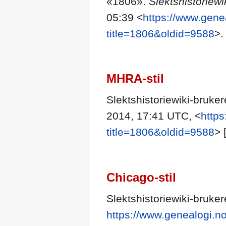
«1806».
Slektshistoriewi
05:39 <
https://www.gene
title=1806&oldid=9588
>.
MHRA-stil
Slektshistoriewiki-bruke
2014, 17:41 UTC, <
https
title=1806&oldid=9588
> 
Chicago-stil
Slektshistoriewiki-bruke
https://www.genealogi.n