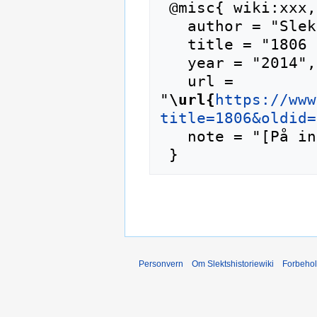
 @misc{ wiki:xxx,

   author = "Slektshistoriewiki",

   title = "1806 --- Slektshistoriewiki{,} ",

   year = "2014",

   url = 
"
\url{
https://www
title=1806&oldid=
   note = "[På internett; besøkt 8-august-2026]"

Personvern
Om Slektshistoriewiki
Forbeho