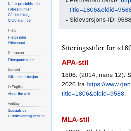
Permanent lenke:
htt
Norsk prestehistorie
title=1806&oldid=958
Fotosamlinger
Gårder i Norge
Sideversjons-ID: 958
Ordforklaringer
Hjelp
Hjelpesider
Stilmanual
Siteringsstiler for «18
Ressurser
Etterspurte sider
APA-stil
Kontakt
1806. (2014, mars 12).
S
Wikiadministrasjon
2026 fra
https://www.gen
In English
title=1806&oldid=9588
.
About the wiki
Verktøy
Spesialsider
Utskriftsvennlig versjon
MLA-stil