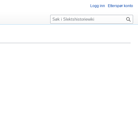
Logg inn
Etterspør konto
Søk