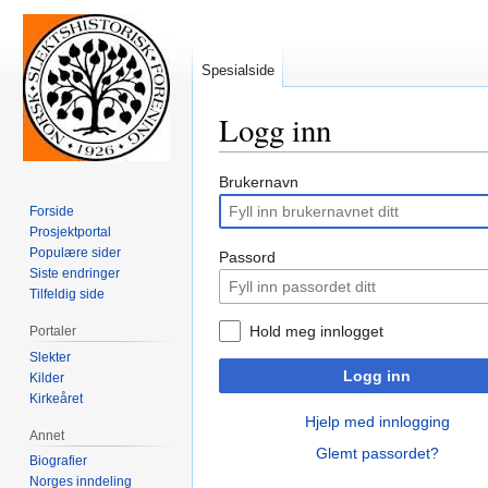
Spesialside
Logg inn
Hopp
Hopp
Brukernavn
til
til
Forside
navigering
søk
Prosjektportal
Populære sider
Passord
Siste endringer
Tilfeldig side
Hold meg innlogget
Portaler
Slekter
Logg inn
Kilder
Kirkeåret
Hjelp med innlogging
Annet
Glemt passordet?
Biografier
Norges inndeling