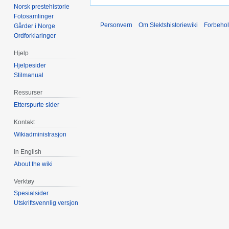
Norsk prestehistorie
Fotosamlinger
Personvern
Om Slektshistoriewiki
Forbeho
Gårder i Norge
Ordforklaringer
Hjelp
Hjelpesider
Stilmanual
Ressurser
Etterspurte sider
Kontakt
Wikiadministrasjon
In English
About the wiki
Verktøy
Spesialsider
Utskriftsvennlig versjon