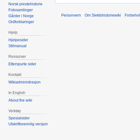
Norsk prestehistorie
Fotosamlinger
Personvern
Om Slektshistoriewiki
Forbeho
Gårder i Norge
Ordforklaringer
Hjelp
Hjelpesider
Stilmanual
Ressurser
Etterspurte sider
Kontakt
Wikiadministrasjon
In English
About the wiki
Verktøy
Spesialsider
Utskriftsvennlig versjon