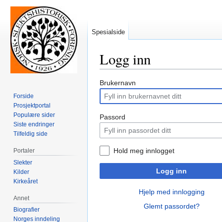
Spesialside
Logg inn
Hopp
Hopp
Brukernavn
til
til
Forside
navigering
søk
Prosjektportal
Populære sider
Passord
Siste endringer
Tilfeldig side
Hold meg innlogget
Portaler
Slekter
Logg inn
Kilder
Kirkeåret
Hjelp med innlogging
Annet
Glemt passordet?
Biografier
Norges inndeling