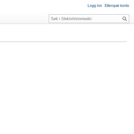
Logg inn
Etterspør konto
Søk