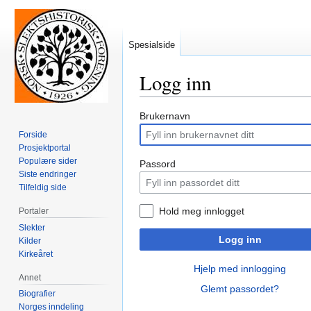
Spesialside
Logg inn
Hopp
Hopp
Brukernavn
til
til
Forside
navigering
søk
Prosjektportal
Populære sider
Passord
Siste endringer
Tilfeldig side
Hold meg innlogget
Portaler
Slekter
Logg inn
Kilder
Kirkeåret
Hjelp med innlogging
Annet
Glemt passordet?
Biografier
Norges inndeling