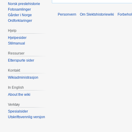
Norsk prestehistorie
Fotosamlinger
Personvern
Om Slektshistoriewiki
Forbeho
Gårder i Norge
Ordforklaringer
Hjelp
Hjelpesider
Stilmanual
Ressurser
Etterspurte sider
Kontakt
Wikiadministrasjon
In English
About the wiki
Verktøy
Spesialsider
Utskriftsvennlig versjon