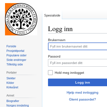
Spesialside
Logg inn
Hopp
Hopp
Brukernavn
til
til
Forside
navigering
søk
Prosjektportal
Populære sider
Passord
Siste endringer
Tilfeldig side
Hold meg innlogget
Portaler
Slekter
Logg inn
Kilder
Kirkeåret
Hjelp med innlogging
Annet
Glemt passordet?
Biografier
Norges inndeling