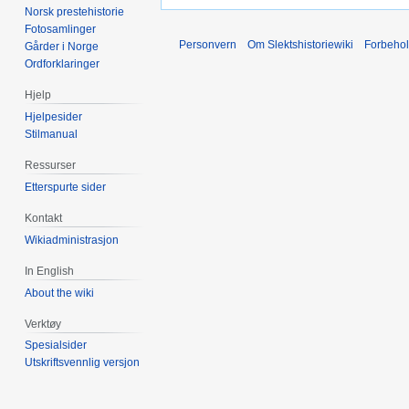
Norsk prestehistorie
Fotosamlinger
Personvern
Om Slektshistoriewiki
Forbeho
Gårder i Norge
Ordforklaringer
Hjelp
Hjelpesider
Stilmanual
Ressurser
Etterspurte sider
Kontakt
Wikiadministrasjon
In English
About the wiki
Verktøy
Spesialsider
Utskriftsvennlig versjon