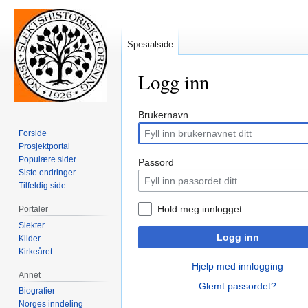
Spesialside
Logg inn
Hopp
Hopp
Brukernavn
til
til
Forside
navigering
søk
Prosjektportal
Populære sider
Passord
Siste endringer
Tilfeldig side
Hold meg innlogget
Portaler
Slekter
Logg inn
Kilder
Kirkeåret
Hjelp med innlogging
Annet
Glemt passordet?
Biografier
Norges inndeling