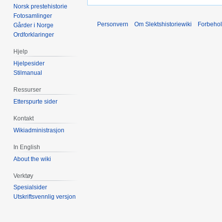
Norsk prestehistorie
Fotosamlinger
Personvern
Om Slektshistoriewiki
Forbeho
Gårder i Norge
Ordforklaringer
Hjelp
Hjelpesider
Stilmanual
Ressurser
Etterspurte sider
Kontakt
Wikiadministrasjon
In English
About the wiki
Verktøy
Spesialsider
Utskriftsvennlig versjon