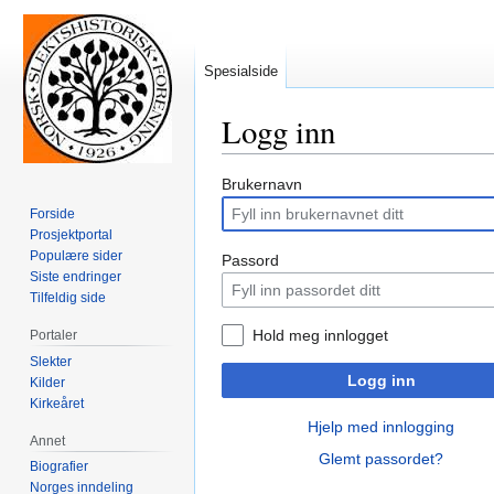
Spesialside
Logg inn
Hopp
Hopp
Brukernavn
til
til
Forside
navigering
søk
Prosjektportal
Populære sider
Passord
Siste endringer
Tilfeldig side
Hold meg innlogget
Portaler
Slekter
Logg inn
Kilder
Kirkeåret
Hjelp med innlogging
Annet
Glemt passordet?
Biografier
Norges inndeling