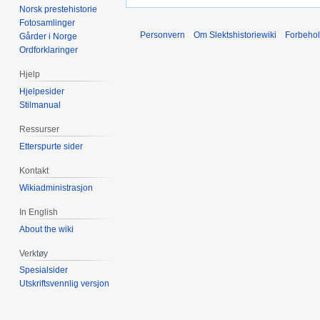
Norsk prestehistorie
Fotosamlinger
Personvern
Om Slektshistoriewiki
Forbeho
Gårder i Norge
Ordforklaringer
Hjelp
Hjelpesider
Stilmanual
Ressurser
Etterspurte sider
Kontakt
Wikiadministrasjon
In English
About the wiki
Verktøy
Spesialsider
Utskriftsvennlig versjon