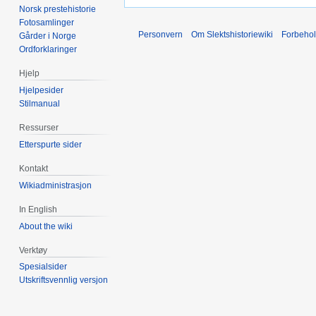
Norsk prestehistorie
Fotosamlinger
Personvern
Om Slektshistoriewiki
Forbeho
Gårder i Norge
Ordforklaringer
Hjelp
Hjelpesider
Stilmanual
Ressurser
Etterspurte sider
Kontakt
Wikiadministrasjon
In English
About the wiki
Verktøy
Spesialsider
Utskriftsvennlig versjon