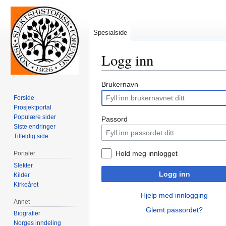
Spesialside
Logg inn
Hopp
Hopp
Brukernavn
til
til
Forside
navigering
søk
Prosjektportal
Populære sider
Passord
Siste endringer
Tilfeldig side
Hold meg innlogget
Portaler
Slekter
Logg inn
Kilder
Kirkeåret
Hjelp med innlogging
Annet
Glemt passordet?
Biografier
Norges inndeling