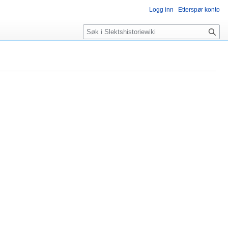
Logg inn
Etterspør konto
Søk