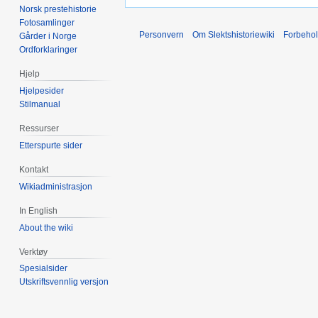
Norsk prestehistorie
Fotosamlinger
Personvern
Om Slektshistoriewiki
Forbeho
Gårder i Norge
Ordforklaringer
Hjelp
Hjelpesider
Stilmanual
Ressurser
Etterspurte sider
Kontakt
Wikiadministrasjon
In English
About the wiki
Verktøy
Spesialsider
Utskriftsvennlig versjon