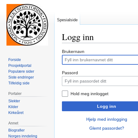
Spesialside
Logg inn
Hopp
Hopp
Brukernavn
til
til
Forside
navigering
søk
Prosjektportal
Populære sider
Passord
Siste endringer
Tilfeldig side
Hold meg innlogget
Portaler
Slekter
Logg inn
Kilder
Kirkeåret
Hjelp med innlogging
Annet
Glemt passordet?
Biografier
Norges inndeling