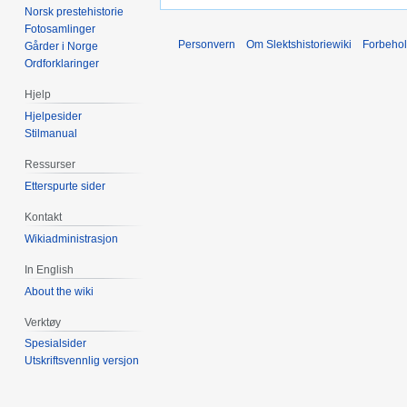
Norsk prestehistorie
Fotosamlinger
Personvern
Om Slektshistoriewiki
Forbeho
Gårder i Norge
Ordforklaringer
Hjelp
Hjelpesider
Stilmanual
Ressurser
Etterspurte sider
Kontakt
Wikiadministrasjon
In English
About the wiki
Verktøy
Spesialsider
Utskriftsvennlig versjon