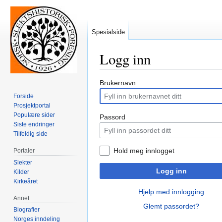
Spesialside
Logg inn
Hopp
Hopp
Brukernavn
til
til
Forside
navigering
søk
Prosjektportal
Populære sider
Passord
Siste endringer
Tilfeldig side
Hold meg innlogget
Portaler
Slekter
Logg inn
Kilder
Kirkeåret
Hjelp med innlogging
Annet
Glemt passordet?
Biografier
Norges inndeling