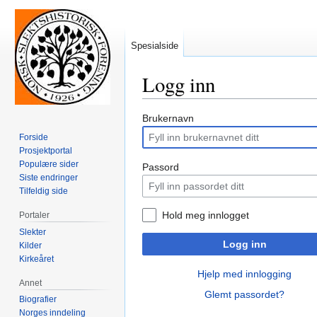
Spesialside
Logg inn
Hopp
Hopp
Brukernavn
til
til
Forside
navigering
søk
Prosjektportal
Populære sider
Passord
Siste endringer
Tilfeldig side
Hold meg innlogget
Portaler
Slekter
Logg inn
Kilder
Kirkeåret
Hjelp med innlogging
Annet
Glemt passordet?
Biografier
Norges inndeling