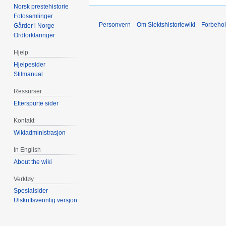
Norsk prestehistorie
Fotosamlinger
Personvern
Om Slektshistoriewiki
Forbeho
Gårder i Norge
Ordforklaringer
Hjelp
Hjelpesider
Stilmanual
Ressurser
Etterspurte sider
Kontakt
Wikiadministrasjon
In English
About the wiki
Verktøy
Spesialsider
Utskriftsvennlig versjon