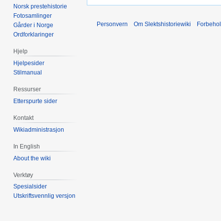
Norsk prestehistorie
Fotosamlinger
Personvern
Om Slektshistoriewiki
Forbeho
Gårder i Norge
Ordforklaringer
Hjelp
Hjelpesider
Stilmanual
Ressurser
Etterspurte sider
Kontakt
Wikiadministrasjon
In English
About the wiki
Verktøy
Spesialsider
Utskriftsvennlig versjon