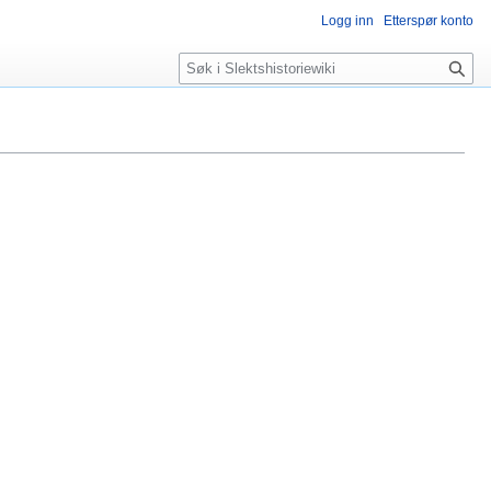
Logg inn
Etterspør konto
Søk