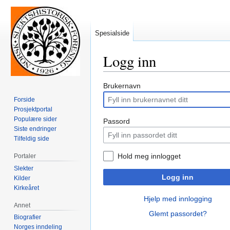
Spesialside
Logg inn
Hopp
Hopp
Brukernavn
til
til
Forside
navigering
søk
Prosjektportal
Populære sider
Passord
Siste endringer
Tilfeldig side
Hold meg innlogget
Portaler
Slekter
Logg inn
Kilder
Kirkeåret
Hjelp med innlogging
Annet
Glemt passordet?
Biografier
Norges inndeling