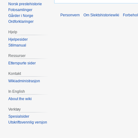
Norsk prestehistorie
Fotosamlinger
Personvern
Om Slektshistoriewiki
Forbeho
Gårder i Norge
Ordforklaringer
Hjelp
Hjelpesider
Stilmanual
Ressurser
Etterspurte sider
Kontakt
Wikiadministrasjon
In English
About the wiki
Verktøy
Spesialsider
Utskriftsvennlig versjon