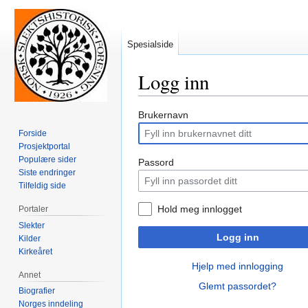
Spesialside
Logg inn
Hopp
Hopp
Brukernavn
til
til
Forside
navigering
søk
Prosjektportal
Populære sider
Passord
Siste endringer
Tilfeldig side
Hold meg innlogget
Portaler
Slekter
Logg inn
Kilder
Kirkeåret
Hjelp med innlogging
Annet
Glemt passordet?
Biografier
Norges inndeling