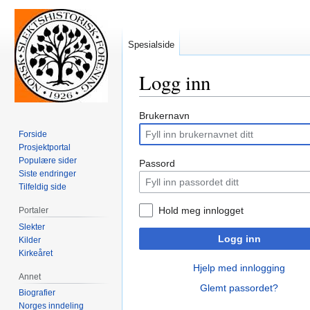
Spesialside
Logg inn
Hopp
Hopp
Brukernavn
til
til
Forside
navigering
søk
Prosjektportal
Populære sider
Passord
Siste endringer
Tilfeldig side
Hold meg innlogget
Portaler
Slekter
Logg inn
Kilder
Kirkeåret
Hjelp med innlogging
Annet
Glemt passordet?
Biografier
Norges inndeling