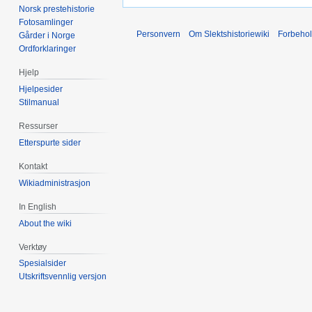
Norsk prestehistorie
Fotosamlinger
Personvern
Om Slektshistoriewiki
Forbeho
Gårder i Norge
Ordforklaringer
Hjelp
Hjelpesider
Stilmanual
Ressurser
Etterspurte sider
Kontakt
Wikiadministrasjon
In English
About the wiki
Verktøy
Spesialsider
Utskriftsvennlig versjon