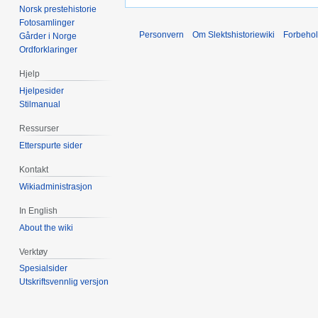
Norsk prestehistorie
Fotosamlinger
Personvern
Om Slektshistoriewiki
Forbeho
Gårder i Norge
Ordforklaringer
Hjelp
Hjelpesider
Stilmanual
Ressurser
Etterspurte sider
Kontakt
Wikiadministrasjon
In English
About the wiki
Verktøy
Spesialsider
Utskriftsvennlig versjon