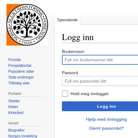
Spesialside
Logg inn
Hopp
Hopp
Brukernavn
til
til
Forside
navigering
søk
Prosjektportal
Populære sider
Passord
Siste endringer
Tilfeldig side
Hold meg innlogget
Portaler
Slekter
Logg inn
Kilder
Kirkeåret
Hjelp med innlogging
Annet
Glemt passordet?
Biografier
Norges inndeling