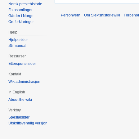
Norsk prestehistorie
Fotosamlinger
Personvern
Om Slektshistoriewiki
Forbeho
Gårder i Norge
Ordforklaringer
Hjelp
Hjelpesider
Stilmanual
Ressurser
Etterspurte sider
Kontakt
Wikiadministrasjon
In English
About the wiki
Verktøy
Spesialsider
Utskriftsvennlig versjon