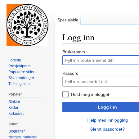
Spesialside
Logg inn
Hopp
Hopp
Brukernavn
til
til
Forside
navigering
søk
Prosjektportal
Populære sider
Passord
Siste endringer
Tilfeldig side
Hold meg innlogget
Portaler
Slekter
Logg inn
Kilder
Kirkeåret
Hjelp med innlogging
Annet
Glemt passordet?
Biografier
Norges inndeling