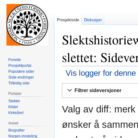
Prosjektside
Diskusjon
Slektshistoriew
slettet: Sideve
Forside
Prosjektportal
Vis logger for denne
Populære sider
Siste endringer
Tilfeldig side
Hopp
Hopp
Filtrer sideversjoner
til
til
Portaler
navigering
søk
Slekter
Valg av diff: mer
Kilder
Kirkeåret
ønsker å sammenli
Annet
Biografier
Norges inndeling