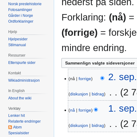
nederst på siden.
Norsk prestehistorie
Fotosamlinger
Forklaring:
(nå)
= 
Gårder i Norge
Ordforklaringer
(forrige)
= forskje
Hjelp
Hjelpesider
mindre endring.
Stilmanual
Ressurser
Etterspurte sider
Kontakt
2.
2. sep
nå
forrige
sep.
Wikiadministrasjon
2021
‎
2 7
In English
diskusjon
bidrag
About the wiki
I
1.
1. sep
Verktøy
n
nå
forrige
sep.
Lenker hit
g
2021
‎
2 7
Relaterte endringer
e
diskusjon
bidrag
Atom
n
Spesialsider
r
7.