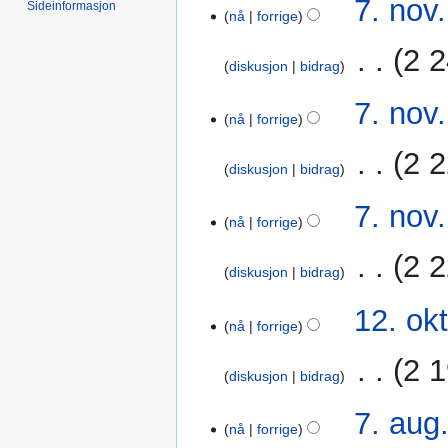
7. nov
Sideinformasjon
nå
forrige
e
nov.
d
2019
‎
2 2
i
diskusjon
bidrag
g
7. nov
e
nå
forrige
r
i
‎
2 2
diskusjon
bidrag
n
g
7. nov
s
nå
forrige
f
‎
2 2
o
diskusjon
bidrag
r
k
12.
12. okt
nå
forrige
l
okt.
a
2019
‎
2 1
r
diskusjon
bidrag
i
I
7.
7. aug
n
n
nå
forrige
aug.
g