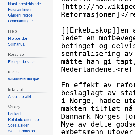
Norsk prestehistorie
Fotosamlinger
Gårder i Norge
Ordforklaringer
Hjelp
Hjelpesider
Stilmanual
Ressurser
Etterspurte sider
Kontakt
Wikiadministrasjon
In English
About the wiki
Verktøy
Lenker hit
Relaterte endringer
Spesialsider
Sideinformasjon