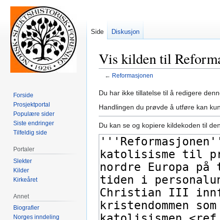
Side
Diskusjon
Vis kilden til Reform
←
Reformasjonen
Hopp
Hopp
Du har ikke tillatelse til å redigere denn
Forside
til
til
Prosjektportal
Handlingen du prøvde å utføre kan kun
navigering
søk
Populære sider
Siste endringer
Du kan se og kopiere kildekoden til de
Tilfeldig side
Portaler
Slekter
Kilder
Kirkeåret
Annet
Biografier
Norges inndeling