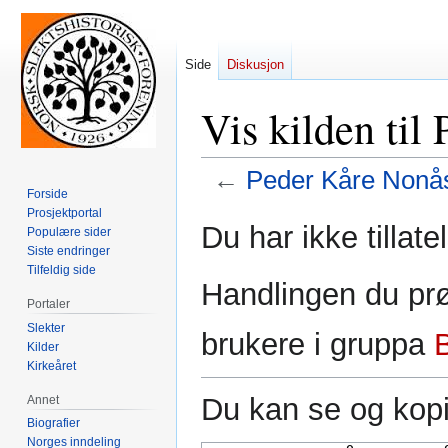
Side
Diskusjon
Vis kilden til
←
Peder Kåre Nonå
Forside
Prosjektportal
Hopp
Hopp
Du har ikke tillate
Populære sider
til
til
Siste endringer
navigering
søk
Tilfeldig side
Handlingen du prø
Portaler
Slekter
brukere i gruppa
Kilder
Kirkeåret
Du kan se og kopi
Annet
Biografier
Norges inndeling