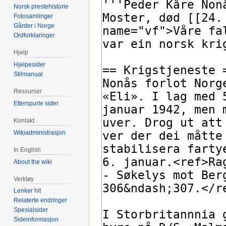
Norsk prestehistorie
Fotosamlinger
Gårder i Norge
Ordforklaringer
Hjelp
Hjelpesider
Stilmanual
Ressurser
Etterspurte sider
Kontakt
Wikiadministrasjon
In English
About the wiki
Verktøy
Lenker hit
Relaterte endringer
Spesialsider
Sideinformasjon