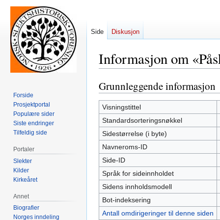
Side
Diskusjon
Informasjon om «Pås
Grunnleggende informasjon
Hopp
Hopp
til
til
Forside
Prosjektportal
navigering
søk
Visningstittel
Populære sider
Standardsorteringsnøkkel
Siste endringer
Tilfeldig side
Sidestørrelse (i byte)
Navneroms-ID
Portaler
Side-ID
Slekter
Kilder
Språk for sideinnholdet
Kirkeåret
Sidens innholdsmodell
Annet
Bot-indeksering
Biografier
Antall omdirigeringer til denne siden
Norges inndeling