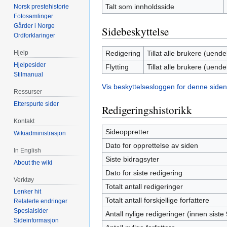
Talt som innholdsside
Norsk prestehistorie
Fotosamlinger
Gårder i Norge
Sidebeskyttelse
Ordforklaringer
Redigering
Tillat alle brukere (uendel
Hjelp
Hjelpesider
Flytting
Tillat alle brukere (uendel
Stilmanual
Vis beskyttelsesloggen for denne siden
Ressurser
Etterspurte sider
Redigeringshistorikk
Kontakt
Sideoppretter
Wikiadministrasjon
Dato for opprettelse av siden
In English
Siste bidragsyter
About the wiki
Dato for siste redigering
Verktøy
Totalt antall redigeringer
Lenker hit
Totalt antall forskjellige forfattere
Relaterte endringer
Spesialsider
Antall nylige redigeringer (innen siste
Sideinformasjon