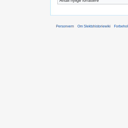
Antall nylige forfattere
Personvern
Om Slektshistoriewiki
Forbeho