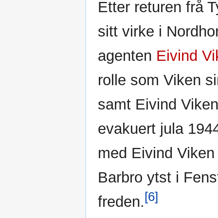
Etter returen frå 
sitt virke i Nordho
agenten
Eivind V
rolle som Viken si
samt Eivind Vike
evakuert jula 194
med Eivind Viken 
Barbro ytst i Fens
[6]
freden.