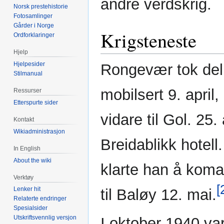
andre verdskrig.
Norsk prestehistorie
Fotosamlinger
Gårder i Norge
Krigsteneste
Ordforklaringer
Hjelp
Hjelpesider
Rongevær tok del 
Stilmanual
mobilsert 9. april,
Ressurser
Etterspurte sider
vidare til Gol. 25.
Kontakt
Wikiadministrasjon
Breidablikk hotell
In English
About the wiki
klarte han å kom
Verktøy
[
Lenker hit
til Baløy 12. mai.
Relaterte endringer
Spesialsider
Utskriftsvennlig versjon
I oktober 1940 