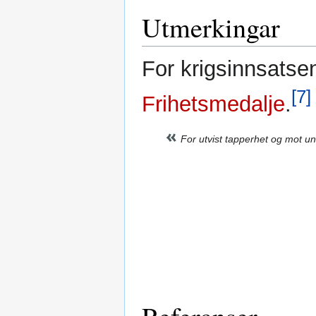
Utmerkingar
For krigsinnsatse
[7]
Frihetsmedalje
.
For utvist tapperhet og mot u