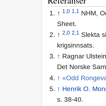
Referanser
1,0
1,1
↑
NHM, Od
Sheet.
2,0
2,1
↑
Slekta 
krigsinnsats.
↑
Ragnar Ulstein
Det Norske Saml
↑
«Odd Rongev
↑
Henrik O. Mon
s. 38-40.