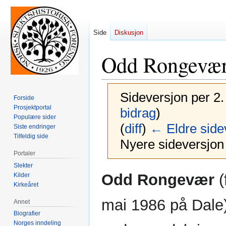
Side
Diskusjon
Odd Rongevæ
Sideversjon per 2.
Forside
Prosjektportal
bidrag
)
Populære sider
(
diff
)
← Eldre side
Siste endringer
Tilfeldig side
Nyere sideversjon 
Portaler
Slekter
Hopp
Hopp
Odd Rongevær
(
Kilder
til
til
Kirkeåret
navigering
søk
mai 1986 på Dale)
Annet
Biografier
Norges inndeling