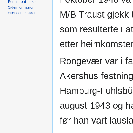
Permanent lenke
Sideinformasjon
M/B Traust gjekk 
Siter denne siden
som resulterte i a
etter heimkomste
Rongevær var i f
Akershus festning
Hamburg-Fuhlsbütt
august 1943 og h
før han vart lausl