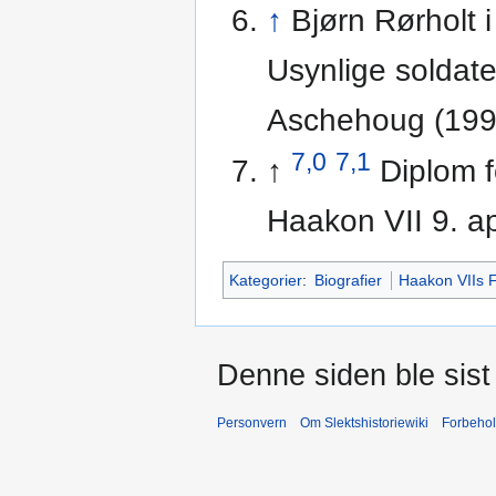
↑
Bjørn Rørholt 
Usynlige soldate
Aschehoug (1990
7,0
7,1
↑
Diplom 
Haakon VII 9. ap
Kategorier
:
Biografier
Haakon VIIs F
Denne siden ble sist 
Personvern
Om Slektshistoriewiki
Forbeho