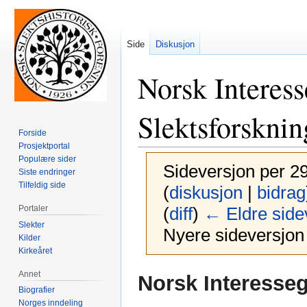
Side
Diskusjon
Norsk Interes
Slektsforsknin
Forside
Prosjektportal
Populære sider
Sideversjon per 29
Siste endringer
Tilfeldig side
(
diskusjon
|
bidrag
Portaler
(
diff
)
← Eldre side
Slekter
Nyere sideversjon 
Kilder
Kirkeåret
Hopp
Hopp
Annet
Norsk Interesse
til
til
Biografier
navigering
søk
Norges inndeling