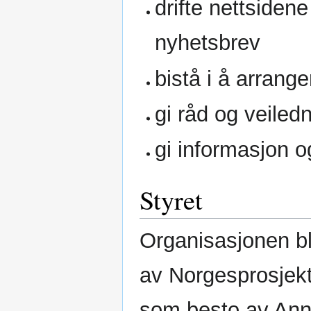
drifte nettside
nyhetsbrev
bistå i å arrang
gi råd og veiled
gi informasjon 
Styret
Organisasjonen b
av Norgesprosjekt
som besto av Anne