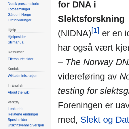
for DNA i
Norsk prestehistorie
Fotosamlinger
Gårder i Norge
Slektsforskning
Ordforklaringer
[1]
Hjelp
(NIDNA)
er en id
Hjelpesider
Stilmanual
har også vært kj
Ressurser
– The Norway DN
Etterspurte sider
Kontakt
videreføring av
No
Wikiadministrasjon
In English
testing for slekts
About the wiki
Verktøy
Foreningen er uav
Lenker hit
Relaterte endringer
med,
Slekt og Da
Spesialsider
Utskriftsvennlig versjon