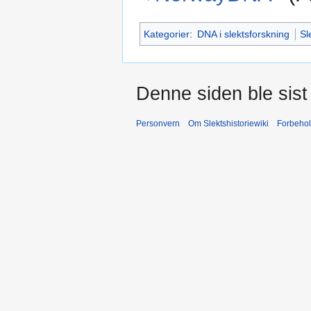
Kategorier
:
DNA i slektsforskning
Sl
Denne siden ble sist 
Personvern
Om Slektshistoriewiki
Forbeho