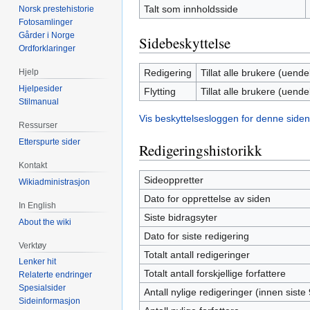
Talt som innholdsside
Norsk prestehistorie
Fotosamlinger
Gårder i Norge
Sidebeskyttelse
Ordforklaringer
Redigering
Tillat alle brukere (uendel
Hjelp
Hjelpesider
Flytting
Tillat alle brukere (uendel
Stilmanual
Vis beskyttelsesloggen for denne siden
Ressurser
Etterspurte sider
Redigeringshistorikk
Kontakt
Sideoppretter
Wikiadministrasjon
Dato for opprettelse av siden
In English
Siste bidragsyter
About the wiki
Dato for siste redigering
Verktøy
Totalt antall redigeringer
Lenker hit
Totalt antall forskjellige forfattere
Relaterte endringer
Spesialsider
Antall nylige redigeringer (innen siste
Sideinformasjon