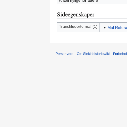
Antall nylige forfattere
Sideegenskaper
Transkluderte mal (1)
Mal:Refer
Personvern
Om Slektshistoriewiki
Forbeho