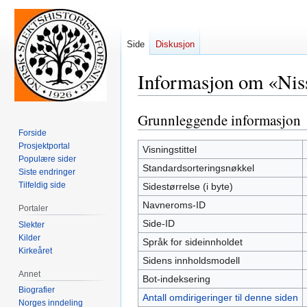
Side
Diskusjon
Informasjon om «Niss
Grunnleggende informasjon
Hopp
Hopp
til
til
Forside
Prosjektportal
navigering
søk
Visningstittel
Populære sider
Standardsorteringsnøkkel
Siste endringer
Tilfeldig side
Sidestørrelse (i byte)
Navneroms-ID
Portaler
Side-ID
Slekter
Kilder
Språk for sideinnholdet
Kirkeåret
Sidens innholdsmodell
Annet
Bot-indeksering
Biografier
Antall omdirigeringer til denne siden
Norges inndeling