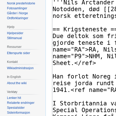
Norsk prestehistorie
Fotosamlinger
Gårder i Norge
Ordforklaringer
Hjelp
Hjelpesider
Stilmanual
Ressurser
Etterspurte sider
Kontakt
Wikiadministrasjon
In English
About the wiki
Verktøy
Lenker hit
Relaterte endringer
Spesialsider
Sideinformasjon