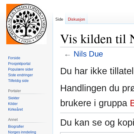
Side
Diskusjon
Vis kilden til
←
Nils Due
Forside
Prosjektportal
Hopp
Hopp
Du har ikke tillate
Populære sider
til
til
Siste endringer
navigering
søk
Tilfeldig side
Handlingen du prø
Portaler
Slekter
brukere i gruppa
Kilder
Kirkeåret
Du kan se og kopi
Annet
Biografier
Norges inndeling