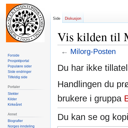
Side
Diskusjon
Vis kilden til
←
Milorg-Posten
Forside
Prosjektportal
Hopp
Hopp
Du har ikke tillate
Populære sider
til
til
Siste endringer
navigering
søk
Tilfeldig side
Handlingen du prø
Portaler
Slekter
brukere i gruppa
Kilder
Kirkeåret
Du kan se og kopi
Annet
Biografier
Norges inndeling