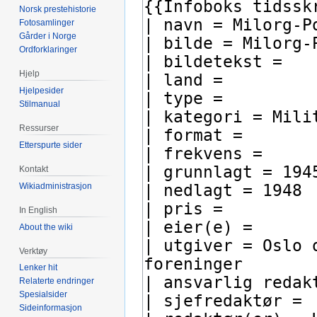
Norsk prestehistorie
Fotosamlinger
Gårder i Norge
Ordforklaringer
Hjelp
Hjelpesider
Stilmanual
Ressurser
Etterspurte sider
Kontakt
Wikiadministrasjon
In English
About the wiki
Verktøy
Lenker hit
Relaterte endringer
Spesialsider
Sideinformasjon