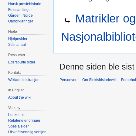
Norsk prestehistorie
Fotosamlinger
Hopp
Hopp
Omdirigering til:
Matrikler og
Gårder i Norge
til
til
Ordforklaringer
navigering
søk
Hjelp
Nasjonalbiblio
Hjelpesider
Stilmanual
Ressurser
Etterspurte sider
Denne siden ble sist 
Kontakt
Personvern
Om Slektshistoriewiki
Forbeho
Wikiadministrasjon
In English
About the wiki
Verktøy
Lenker hit
Relaterte endringer
Spesialsider
Utskriftsvennlig versjon