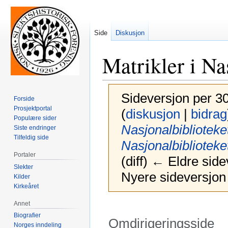
Side
Diskusjon
Matrikler i Na
Sideversjon per 30
Forside
Prosjektportal
(
diskusjon
|
bidrag
Populære sider
Nasjonalbiblioteke
Siste endringer
Tilfeldig side
Nasjonalbiblioteke
Portaler
(diff) ← Eldre sid
Slekter
Nyere sideversjon 
Kilder
Kirkeåret
Annet
Biografier
Omdirigeringsside
Norges inndeling