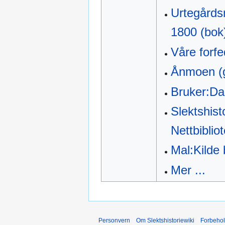
Urtegårdsm
1800 (bok
Våre forfe
Ånmoen (g
Bruker:Da
Slektshist
Nettbiblio
Mal:Kilde
Mer ...
Personvern
Om Slektshistoriewiki
Forbeho