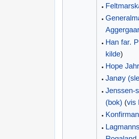
Feltmarsk
Generalma
Aggergaar
Han far. P
kilde
)
Hope Jahr
Janøy (sle
Jenssen-s
(bok)
(
vis 
Konfirman
Lagmannsæ
Rogaland 