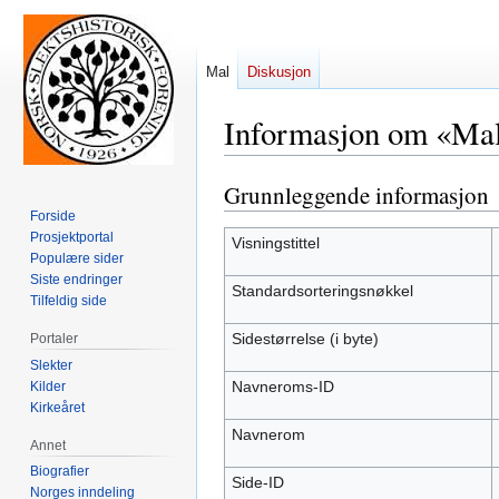
Mal
Diskusjon
Informasjon om «Mal
Grunnleggende informasjon
Hopp
Hopp
til
til
Forside
Prosjektportal
navigering
søk
Visningstittel
Populære sider
Siste endringer
Standardsorteringsnøkkel
Tilfeldig side
Sidestørrelse (i byte)
Portaler
Slekter
Navneroms-ID
Kilder
Kirkeåret
Navnerom
Annet
Biografier
Side-ID
Norges inndeling