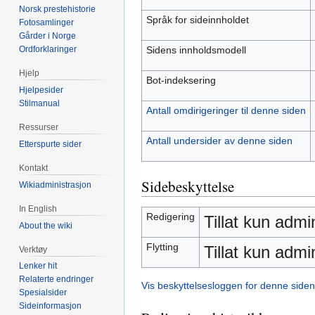
Norsk prestehistorie
Språk for sideinnholdet
Fotosamlinger
Gårder i Norge
Sidens innholdsmodell
Ordforklaringer
Hjelp
Bot-indeksering
Hjelpesider
Stilmanual
Antall omdirigeringer til denne siden
Ressurser
Antall undersider av denne siden
Etterspurte sider
Kontakt
Sidebeskyttelse
Wikiadministrasjon
In English
Redigering
Tillat kun admi
About the wiki
Flytting
Tillat kun admi
Verktøy
Lenker hit
Relaterte endringer
Vis beskyttelsesloggen for denne siden
Spesialsider
Sideinformasjon