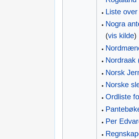
Liste over
Nogra ante
(
vis kilde
)
Nordmænd
Nordraak (
Norsk Je
Norske sl
Ordliste f
Pantebøke
Per Edvar
Regnskape