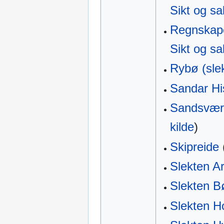
Sikt og sa
Regnskape
Sikt og sa
Rybø (slek
Sandar His
Sandsvær-
kilde
)
Skipreide
Slekten Ar
Slekten B
Slekten H