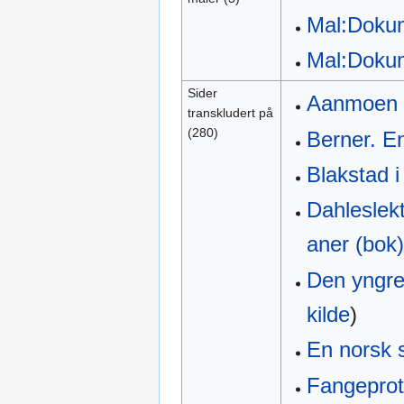
Mal:Doku
Mal:Doku
Sider
Aanmoen (
transkludert på
(280)
Berner. En
Blakstad i
Dahleslekt
aner (bok)
Den yngre
kilde
)
En norsk s
Fangeprot