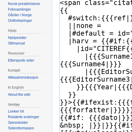
Norsk prestehistorie
Fotosamlinger
Gårder i Norge
Ordforklaringer
Hjelp
Hjelpesider
Stilmanual
Ressurser
Etterspurte sider
Kontakt
Wikiadministrasjon
In English
About the wiki
Verktøy
Lenker hit
Relaterte endringer
Spesialsider
Sideinformasjon