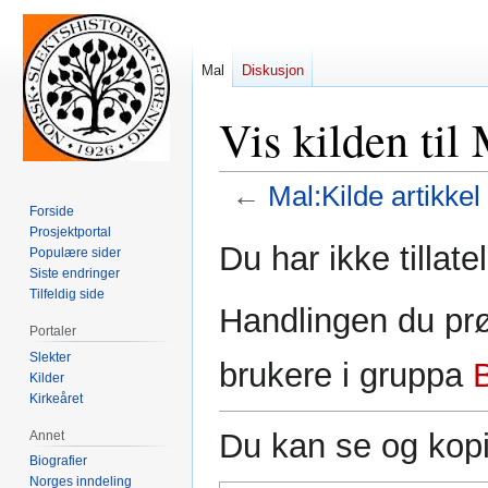
Mal
Diskusjon
Vis kilden til
←
Mal:Kilde artikkel
Forside
Prosjektportal
Hopp
Hopp
Du har ikke tillate
Populære sider
til
til
Siste endringer
navigering
søk
Tilfeldig side
Handlingen du prø
Portaler
Slekter
brukere i gruppa
Kilder
Kirkeåret
Du kan se og kopi
Annet
Biografier
Norges inndeling