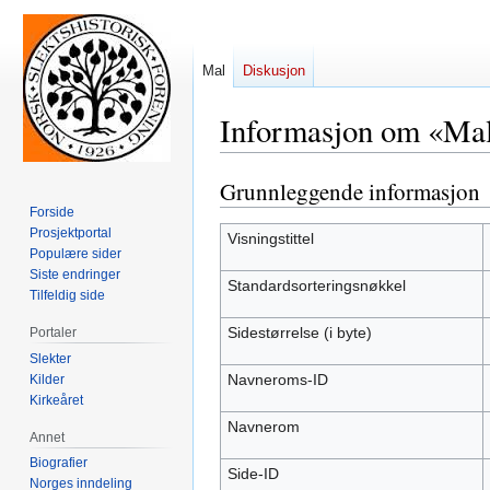
Mal
Diskusjon
Informasjon om «Mal
Grunnleggende informasjon
Hopp
Hopp
til
til
Forside
Prosjektportal
navigering
søk
Visningstittel
Populære sider
Siste endringer
Standardsorteringsnøkkel
Tilfeldig side
Sidestørrelse (i byte)
Portaler
Slekter
Navneroms-ID
Kilder
Kirkeåret
Navnerom
Annet
Biografier
Side-ID
Norges inndeling