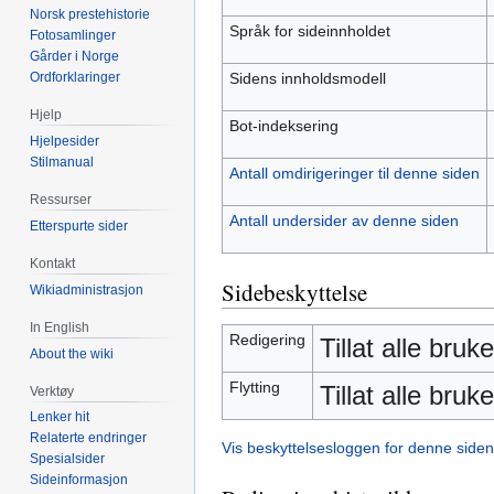
Norsk prestehistorie
Språk for sideinnholdet
Fotosamlinger
Gårder i Norge
Sidens innholdsmodell
Ordforklaringer
Hjelp
Bot-indeksering
Hjelpesider
Stilmanual
Antall omdirigeringer til denne siden
Ressurser
Antall undersider av denne siden
Etterspurte sider
Kontakt
Sidebeskyttelse
Wikiadministrasjon
In English
Redigering
Tillat alle bruk
About the wiki
Flytting
Tillat alle bruk
Verktøy
Lenker hit
Relaterte endringer
Vis beskyttelsesloggen for denne siden
Spesialsider
Sideinformasjon