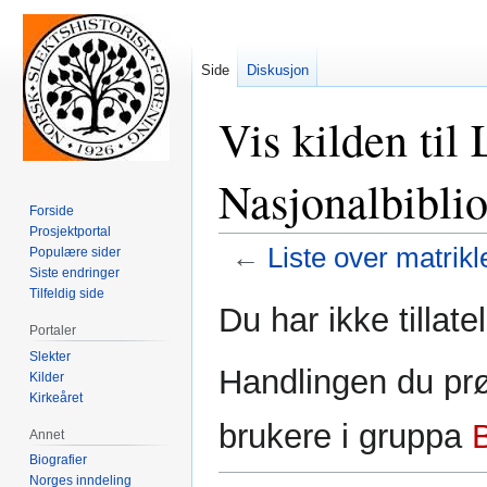
Side
Diskusjon
Vis kilden til 
Nasjonalbiblio
Forside
Prosjektportal
←
Liste over matrikl
Populære sider
Siste endringer
Tilfeldig side
Hopp
Hopp
Du har ikke tillate
til
til
Portaler
navigering
søk
Slekter
Handlingen du prø
Kilder
Kirkeåret
brukere i gruppa
Annet
Biografier
Norges inndeling