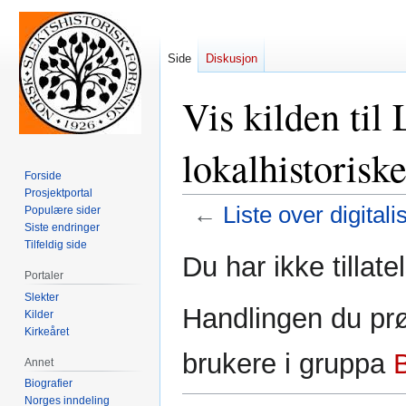
Side
Diskusjon
Vis kilden til 
lokalhistorisk
Forside
Prosjektportal
←
Liste over digital
Populære sider
Siste endringer
Tilfeldig side
Hopp
Hopp
Du har ikke tillate
til
til
Portaler
navigering
søk
Slekter
Handlingen du prø
Kilder
Kirkeåret
brukere i gruppa
Annet
Biografier
Norges inndeling