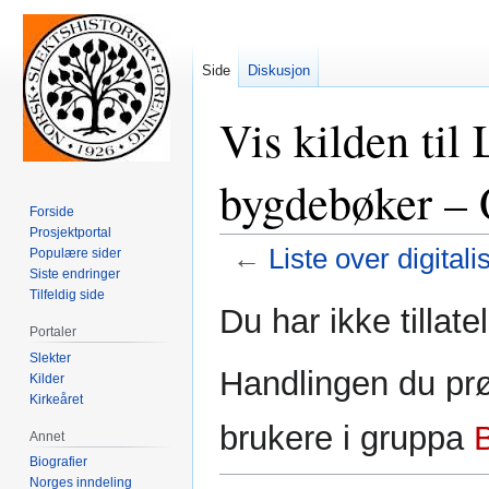
Side
Diskusjon
Vis kilden til 
bygdebøker –
Forside
Prosjektportal
←
Liste over digita
Populære sider
Siste endringer
Tilfeldig side
Hopp
Hopp
Du har ikke tillate
til
til
Portaler
navigering
søk
Slekter
Handlingen du prø
Kilder
Kirkeåret
brukere i gruppa
Annet
Biografier
Norges inndeling