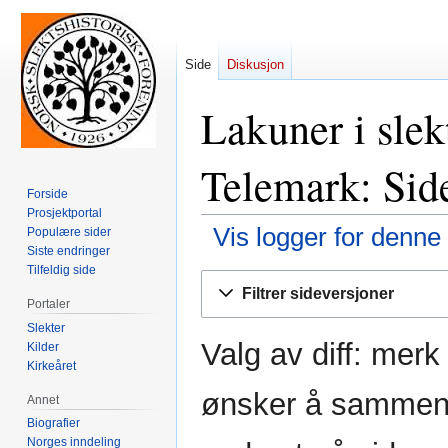
Side
Diskusjon
Lakuner i slek
Telemark: Side
Forside
Prosjektportal
Vis logger for denne
Populære sider
Siste endringer
Tilfeldig side
Hopp
Hopp
Filtrer sideversjoner
til
til
Portaler
navigering
søk
Slekter
Valg av diff: mer
Kilder
Kirkeåret
ønsker å sammenli
Annet
Biografier
Norges inndeling