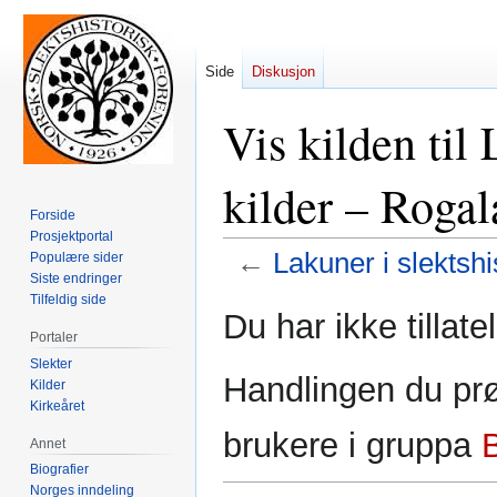
Side
Diskusjon
Vis kilden til 
kilder – Roga
Forside
Prosjektportal
←
Lakuner i slektshi
Populære sider
Siste endringer
Tilfeldig side
Hopp
Hopp
Du har ikke tillate
til
til
Portaler
navigering
søk
Slekter
Handlingen du prø
Kilder
Kirkeåret
brukere i gruppa
Annet
Biografier
Norges inndeling