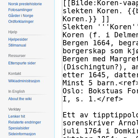
Norsk prestehistorie
Fotosamlinger
Gårder i Norge
Ordforklaringer
Hjelp
Hjelpesider
Stilmanual
Ressurser
Etterspurte sider
Kontakt
Wikiadministrasjon
In English
About the wiki
Verktøy
Lenker hit
Relaterte endringer
Spesialsider
Sideinformasjon