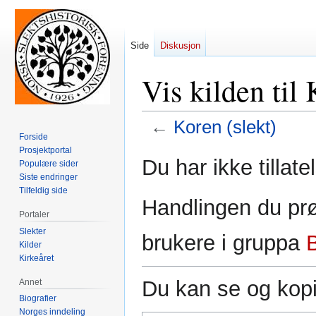
Side
Diskusjon
Vis kilden til 
←
Koren (slekt)
Forside
Prosjektportal
Hopp
Hopp
Du har ikke tillate
Populære sider
til
til
Siste endringer
navigering
søk
Tilfeldig side
Handlingen du prø
Portaler
Slekter
brukere i gruppa
Kilder
Kirkeåret
Du kan se og kopi
Annet
Biografier
Norges inndeling