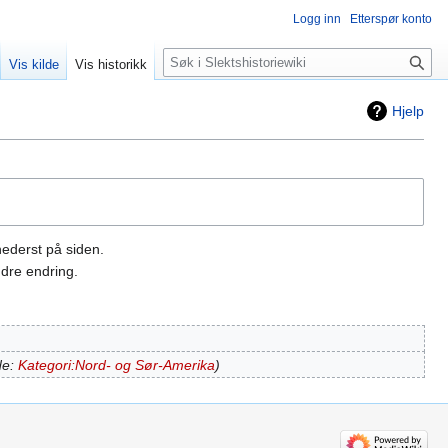
Logg inn
Etterspør konto
Søk
Vis kilde
Vis historikk
Hjelp
nederst på siden.
dre endring.
de:
Kategori:Nord- og Sør-Amerika