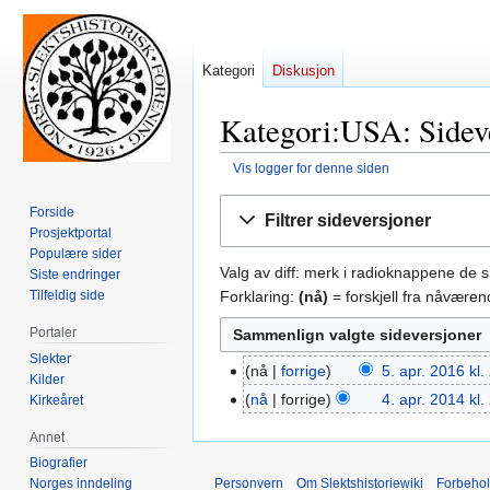
Kategori
Diskusjon
Kategori:USA: Sideve
Vis logger for denne siden
Hopp
Hopp
Forside
Filtrer sideversjoner
til
til
Prosjektportal
navigering
søk
Populære sider
Valg av diff: merk i radioknappene de 
Siste endringer
Forklaring:
(nå)
= forskjell fra nåvære
Tilfeldig side
Portaler
Slekter
nå
forrige
5. apr. 2016 kl.
5.
Kilder
I
apr.
nå
forrige
4. apr. 2014 kl.
Kirkeåret
4.
n
2016
apr.
Annet
g
2014
Biografier
e
Personvern
Om Slektshistoriewiki
Forbeho
Norges inndeling
n