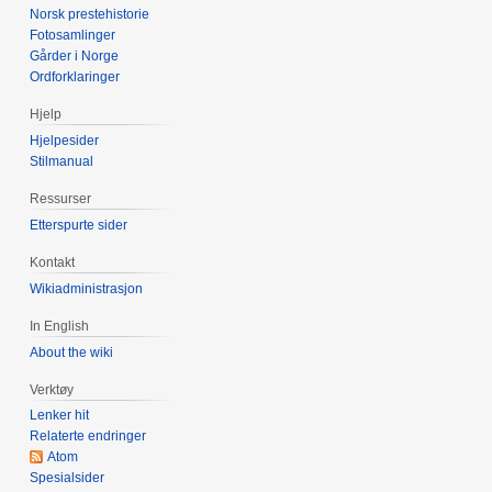
Norsk prestehistorie
r
Fotosamlinger
e
Gårder i Norge
d
Ordforklaringer
i
Hjelp
g
Hjelpesider
e
Stilmanual
r
i
Ressurser
n
Etterspurte sider
g
Kontakt
s
Wikiadministrasjon
f
o
In English
r
About the wiki
k
l
Verktøy
a
Lenker hit
r
Relaterte endringer
Atom
i
Spesialsider
n