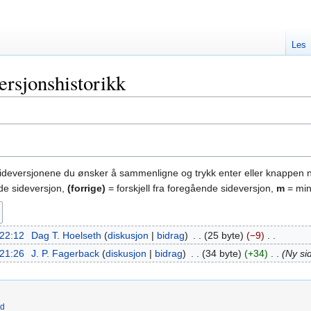
Les
rsjonshistorikk
sideversjonene du ønsker å sammenligne og trykk enter eller knappen 
nde sideversjon,
(forrige)
= forskjell fra foregående sideversjon,
m
= min
 22:12
‎
Dag T. Hoelseth
diskusjon
bidrag
‎
25 byte
−9
‎
 21:26
‎
J. P. Fagerback
diskusjon
bidrag
‎
34 byte
+34
‎
Ny si
ld