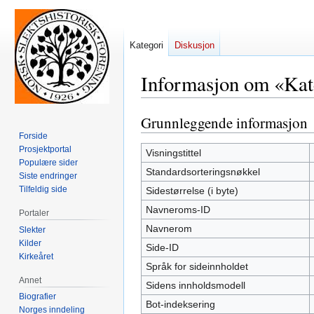
Kategori
Diskusjon
Informasjon om «Kat
Grunnleggende informasjon
Hopp
Hopp
til
til
Forside
Prosjektportal
navigering
søk
Visningstittel
Populære sider
Standardsorteringsnøkkel
Siste endringer
Tilfeldig side
Sidestørrelse (i byte)
Navneroms-ID
Portaler
Navnerom
Slekter
Kilder
Side-ID
Kirkeåret
Språk for sideinnholdet
Annet
Sidens innholdsmodell
Biografier
Bot-indeksering
Norges inndeling