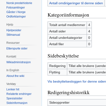
Antall omdirigeringer til denne siden
Norsk prestehistorie
Fotosamlinger
Gårder i Norge
Kategoriinformasjon
Ordforklaringer
Totalt antall medlemmer
4
Hjelp
Hjelpesider
Antall sider
4
Stilmanual
Antall underkategorier
0
Ressurser
Antall filer
0
Etterspurte sider
Sidebeskyttelse
Kontakt
Wikiadministrasjon
Redigering
Tillat alle brukere (uendel
In English
Flytting
Tillat alle brukere (uendel
About the wiki
Vis beskyttelsesloggen for denne siden
Verktøy
Lenker hit
Redigeringshistorikk
Relaterte endringer
Spesialsider
Sideoppretter
Sideinformasjon