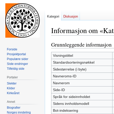
Kategori
Diskusjon
Informasjon om «Kateg
Grunnleggende informasjon
Hopp
Hopp
til
til
Forside
Prosjektportal
navigering
søk
Visningstittel
Populære sider
Standardsorteringsnøkkel
Siste endringer
Tilfeldig side
Sidestørrelse (i byte)
Navneroms-ID
Portaler
Navnerom
Slekter
Kilder
Side-ID
Kirkeåret
Språk for sideinnholdet
Annet
Sidens innholdsmodell
Biografier
Bot-indeksering
Norges inndeling