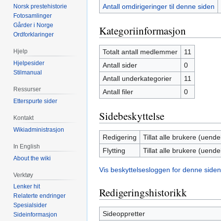
Antall omdirigeringer til denne siden
Norsk prestehistorie
Fotosamlinger
Gårder i Norge
Kategoriinformasjon
Ordforklaringer
Totalt antall medlemmer
11
Hjelp
Hjelpesider
Antall sider
0
Stilmanual
Antall underkategorier
11
Ressurser
Antall filer
0
Etterspurte sider
Sidebeskyttelse
Kontakt
Wikiadministrasjon
Redigering
Tillat alle brukere (uendel
In English
Flytting
Tillat alle brukere (uendel
About the wiki
Vis beskyttelsesloggen for denne siden
Verktøy
Lenker hit
Redigeringshistorikk
Relaterte endringer
Spesialsider
Sideoppretter
Sideinformasjon