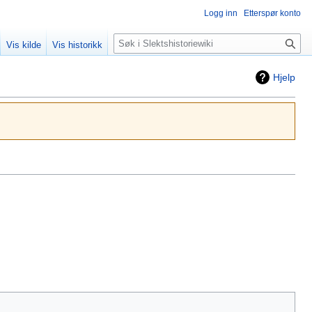
Logg inn
Etterspør konto
Søk
Vis kilde
Vis historikk
Hjelp