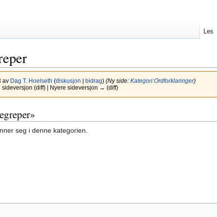
Les
reper
3 av
Dag T. Hoelseth
(
diskusjon
|
bidrag
)
(Ny side:
Kategori:Ordforklaringer
)
sideversjon (diff) | Nyere sideversjon → (diff)
begreper»
inner seg i denne kategorien.