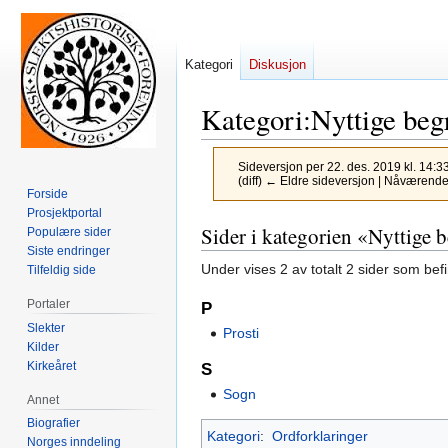
Kategori
Diskusjon
Kategori
:
Nyttige beg
Sideversjon per 22. des. 2019 kl. 14:3
(diff) ← Eldre sideversjon | Nåværende 
Forside
Prosjektportal
Hopp
Hopp
Sider i kategorien «Nyttige 
Populære sider
til
til
Siste endringer
Under vises 2 av totalt 2 sider som bef
Tilfeldig side
navigering
søk
Portaler
P
Slekter
Prosti
Kilder
Kirkeåret
S
Sogn
Annet
Biografier
Kategori
:
Ordforklaringer
Norges inndeling