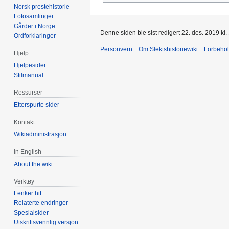
Norsk prestehistorie
Fotosamlinger
Gårder i Norge
Denne siden ble sist redigert 22. des. 2019 kl.
Ordforklaringer
Personvern
Om Slektshistoriewiki
Forbeho
Hjelp
Hjelpesider
Stilmanual
Ressurser
Etterspurte sider
Kontakt
Wikiadministrasjon
In English
About the wiki
Verktøy
Lenker hit
Relaterte endringer
Spesialsider
Utskriftsvennlig versjon