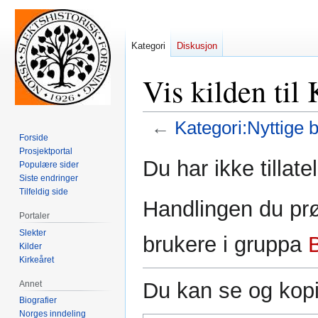
Kategori
Diskusjon
Vis kilden til
←
Kategori:Nyttige 
Forside
Prosjektportal
Hopp
Hopp
Du har ikke tillate
Populære sider
til
til
Siste endringer
navigering
søk
Tilfeldig side
Handlingen du prø
Portaler
Slekter
brukere i gruppa
Kilder
Kirkeåret
Du kan se og kopi
Annet
Biografier
Norges inndeling