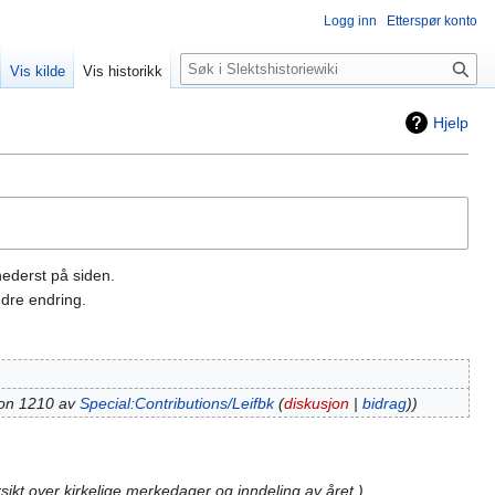
Logg inn
Etterspør konto
Søk
Vis kilde
Vis historikk
Hjelp
nederst på siden.
dre endring.
jon 1210 av
Special:Contributions/Leifbk
(
diskusjon
|
bidrag
)
sikt over kirkelige merkedager og inndeling av året.