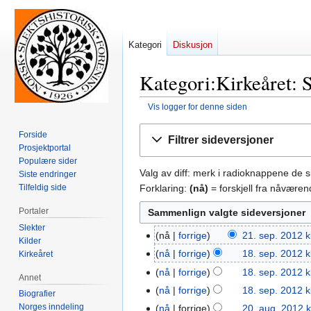
Kategori
Diskusjon
Kategori:Kirkeåret: S
Vis logger for denne siden
Hopp
Hopp
Forside
Filtrer sideversjoner
til
til
Prosjektportal
navigering
søk
Populære sider
Valg av diff: merk i radioknappene de 
Siste endringer
Forklaring:
(nå)
= forskjell fra nåvære
Tilfeldig side
Portaler
Slekter
nå
forrige
21. sep. 2012 k
21.
Kilder
I
sep.
nå
forrige
18. sep. 2012 k
Kirkeåret
18.
n
2012
sep.
nå
forrige
18. sep. 2012 k
Annet
g
2012
I
nå
forrige
18. sep. 2012 k
Biografier
e
n
I
Norges inndeling
nå
forrige
20. aug. 2012 k
20.
n