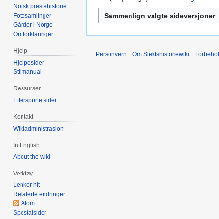
g
n
Norsk prestehistorie
aug.
r
e
Fotosamlinger
g
2012
e
Gårder i Norge
n
e
d
Ordforklaringer
r
n
i
e
r
Hjelp
g
Personvern
Om Slektshistoriewiki
Forbeho
d
e
Hjelpesider
e
i
d
Stilmanual
r
g
i
i
Ressurser
e
g
n
Etterspurte sider
r
e
g
i
r
Kontakt
s
n
i
Wikiadministrasjon
f
g
n
o
s
In English
g
r
f
s
About the wiki
k
o
f
l
Verktøy
r
o
a
Lenker hit
k
r
r
Relaterte endringer
l
k
Atom
i
a
l
Spesialsider
n