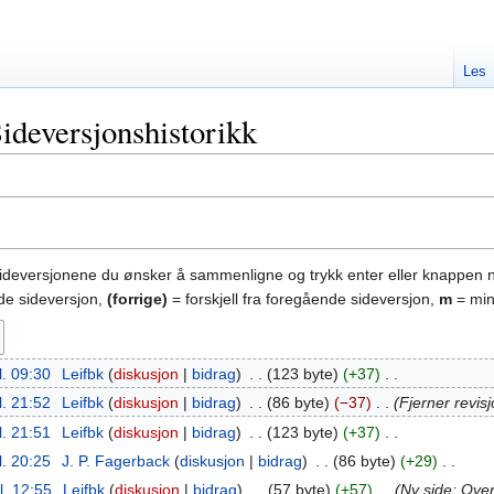
Les
ideversjonshistorikk
sideversjonene du ønsker å sammenligne og trykk enter eller knappen 
nde sideversjon,
(forrige)
= forskjell fra foregående sideversjon,
m
= min
l. 09:30
‎
Leifbk
diskusjon
bidrag
‎
123 byte
+37
‎
l. 21:52
‎
Leifbk
diskusjon
bidrag
‎
86 byte
−37
‎
Fjerner revis
l. 21:51
‎
Leifbk
diskusjon
bidrag
‎
123 byte
+37
‎
l. 20:25
‎
J. P. Fagerback
diskusjon
bidrag
‎
86 byte
+29
‎
l. 12:55
‎
Leifbk
diskusjon
bidrag
‎
57 byte
+57
‎
Ny side: Over