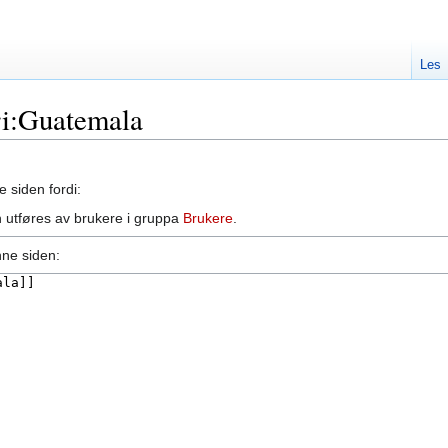
Les
ori:Guatemala
e siden fordi:
 utføres av brukere i gruppa
Brukere
.
nne siden: