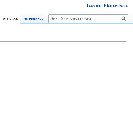
Logg inn
Etterspør konto
Søk
Vis kilde
Vis historikk