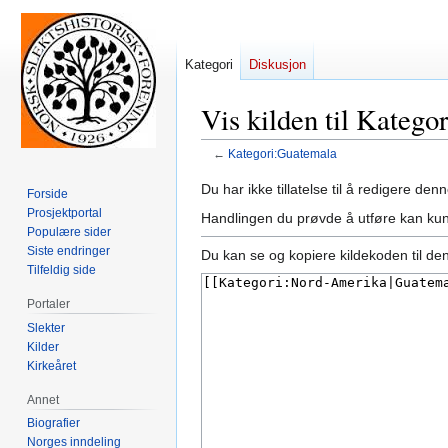
Kategori
Diskusjon
Vis kilden til Kateg
←
Kategori:Guatemala
Hopp
Hopp
Du har ikke tillatelse til å redigere denn
Forside
til
til
Prosjektportal
Handlingen du prøvde å utføre kan kun
navigering
søk
Populære sider
Siste endringer
Du kan se og kopiere kildekoden til de
Tilfeldig side
Portaler
Slekter
Kilder
Kirkeåret
Annet
Biografier
Norges inndeling