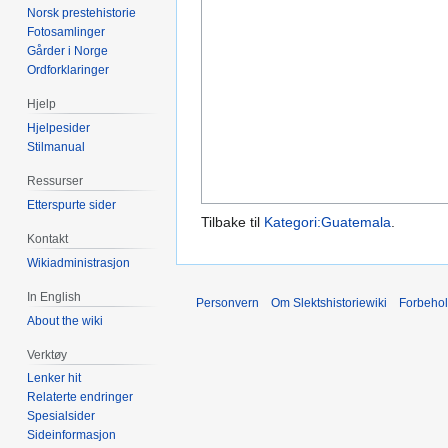
Norsk prestehistorie
Fotosamlinger
Gårder i Norge
Ordforklaringer
Hjelp
Hjelpesider
Stilmanual
Ressurser
Etterspurte sider
Tilbake til
Kategori:Guatemala
.
Kontakt
Wikiadministrasjon
In English
Personvern
Om Slektshistoriewiki
Forbeho
About the wiki
Verktøy
Lenker hit
Relaterte endringer
Spesialsider
Sideinformasjon