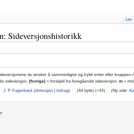
Les
: Sideversjonshistorikk
sideversjonene du ønsker å sammenligne og trykk enter eller knappen 
nde sideversjon,
(forrige)
= forskjell fra foregående sideversjon,
m
= min
6
‎
J. P. Fagerback
diskusjon
bidrag
‎
44 byte
+44
‎
Ny side:
Ka
ld