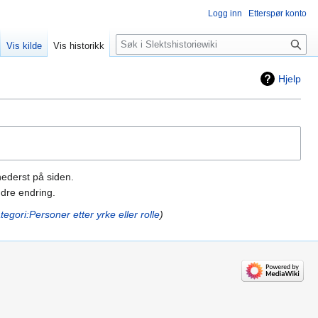
Logg inn
Etterspør konto
Søk
Vis kilde
Vis historikk
Hjelp
nederst på siden.
dre endring.
tegori:Personer etter yrke eller rolle