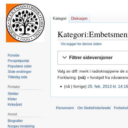
Kategori
Diskusjon
Kategori:Embetsmenn
Vis logger for denne siden
Hopp
Hopp
Forside
Filtrer sideversjoner
til
til
Prosjektportal
navigering
søk
Populære sider
Valg av diff: merk i radioknappene de 
Siste endringer
Forklaring:
(nå)
= forskjell fra nåvære
Tilfeldig side
nå
forrige
25. feb. 2013 kl. 14:1
Portaler
25.
feb.
Slekter
Kilder
2013
Kirkeåret
Personvern
Om Slektshistoriewiki
Forbeho
Annet
Biografier
Norges inndeling