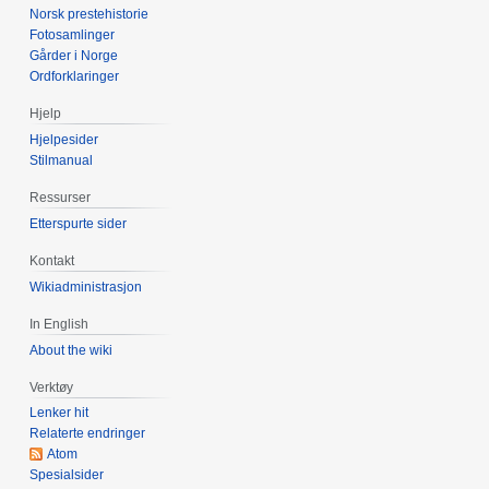
Norsk prestehistorie
r
Fotosamlinger
e
Gårder i Norge
d
Ordforklaringer
i
Hjelp
g
Hjelpesider
e
Stilmanual
r
i
Ressurser
n
Etterspurte sider
g
Kontakt
s
Wikiadministrasjon
f
o
In English
r
About the wiki
k
l
Verktøy
a
Lenker hit
r
Relaterte endringer
Atom
i
Spesialsider
n