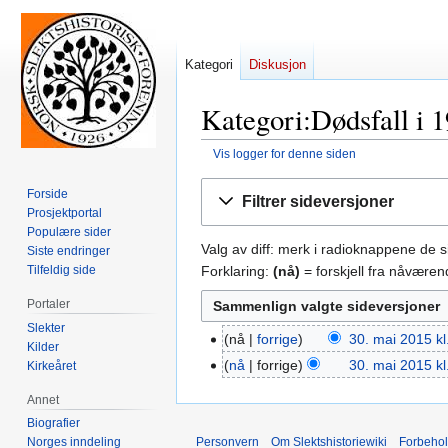
Kategori
Diskusjon
Kategori:Dødsfall i 1
Vis logger for denne siden
Hopp
Hopp
Forside
Filtrer sideversjoner
til
til
Prosjektportal
navigering
søk
Populære sider
Valg av diff: merk i radioknappene de 
Siste endringer
Forklaring:
(nå)
= forskjell fra nåvære
Tilfeldig side
Portaler
Slekter
nå
forrige
30. mai 2015 kl
30.
Kilder
I
mai
nå
forrige
30. mai 2015 kl
Kirkeåret
n
2015
Annet
g
Biografier
e
Personvern
Om Slektshistoriewiki
Forbeho
Norges inndeling
n