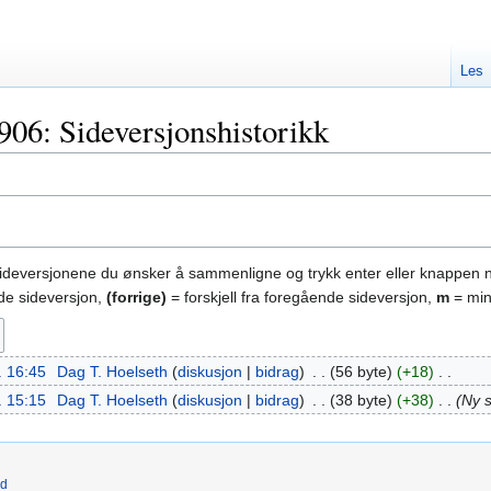
Les
906: Sideversjonshistorikk
sideversjonene du ønsker å sammenligne og trykk enter eller knappen 
nde sideversjon,
(forrige)
= forskjell fra foregående sideversjon,
m
= min
. 16:45
‎
Dag T. Hoelseth
diskusjon
bidrag
‎
56 byte
+18
‎
. 15:15
‎
Dag T. Hoelseth
diskusjon
bidrag
‎
38 byte
+38
‎
Ny 
ld