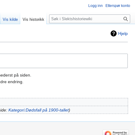
Logg inn
Etterspør konto
Søk
Vis kilde
Vis historikk
Hjelp
nederst på siden.
dre endring.
side:
Kategori:Dødsfall på 1900-tallet