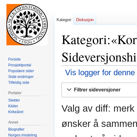
Kategori
Diskusjon
Kategori:«Kort
Sideversjonshi
Forside
Prosjektportal
Vis logger for denne
Populære sider
Siste endringer
Tilfeldig side
Hopp
Hopp
Filtrer sideversjoner
til
til
Portaler
navigering
søk
Slekter
Valg av diff: mer
Kilder
Kirkeåret
ønsker å sammenli
Annet
Biografier
Norges inndeling