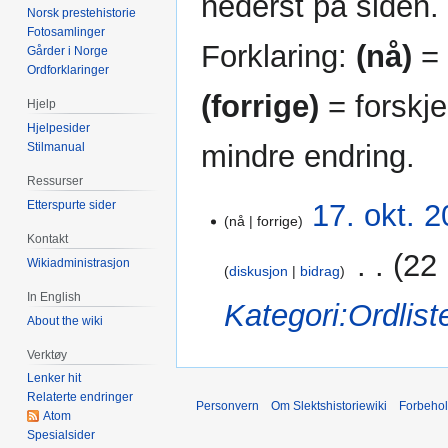
nederst på siden.
Norsk prestehistorie
Fotosamlinger
Forklaring:
(nå)
= 
Gårder i Norge
Ordforklaringer
(forrige)
= forskje
Hjelp
Hjelpesider
mindre endring.
Stilmanual
Ressurser
17.
17. okt. 2
Etterspurte sider
nå
forrige
okt.
Kontakt
2014
‎
22 
Wikiadministrasjon
diskusjon
bidrag
In English
Kategori:Ordlist
About the wiki
Verktøy
Lenker hit
Relaterte endringer
Personvern
Om Slektshistoriewiki
Forbeho
Atom
Spesialsider