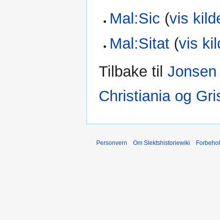
Mal:Sic
(
vis kild
Mal:Sitat
(
vis ki
Tilbake til
Jonsen 
Christiania og Gr
Personvern
Om Slektshistoriewiki
Forbeho