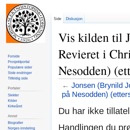
Side
Diskusjon
Vis kilden til
Revieret i Chr
Forside
Prosjektportal
Nesodden) (ett
Populære sider
Siste endringer
Tilfeldig side
←
Jonsen (Brynild J
Portaler
på Nesodden) (etters
Slekter
Kilder
Kirkeåret
Hopp
Hopp
Du har ikke tillate
til
til
Annet
navigering
søk
Biografier
Handlingen du prø
Norges inndeling