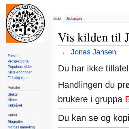
Side
Diskusjon
Vis kilden til
←
Jonas Jansen
Forside
Prosjektportal
Hopp
Hopp
Du har ikke tillate
Populære sider
til
til
Siste endringer
navigering
søk
Tilfeldig side
Handlingen du prø
Portaler
Slekter
brukere i gruppa
Kilder
Kirkeåret
Du kan se og kopi
Annet
Biografier
Norges inndeling